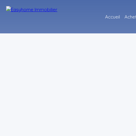
Accueil
Ache
+
−