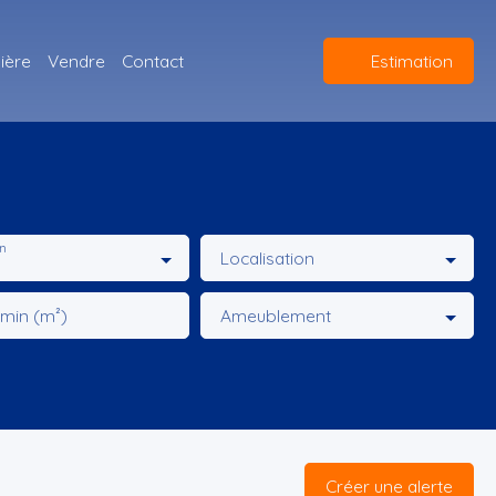
ière
Vendre
Contact
Estimation
n
Localisation
 min (m²)
Ameublement
Créer une alerte