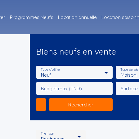
ter
Programmes Neufs
Location annuelle
Location saisonn
Biens neufs en vente
Type d'offre
Type de bie
Neuf
Maison
Budget max (TND)
Surface
Rechercher
Trier par
Pertinence