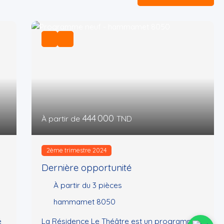
444 000
À partir de
TND
2ème trimestre 2024
Dernière opportunité
À partir du 3
pièces
hammamet 8050
é
La Résidence Le Théâtre est un programme