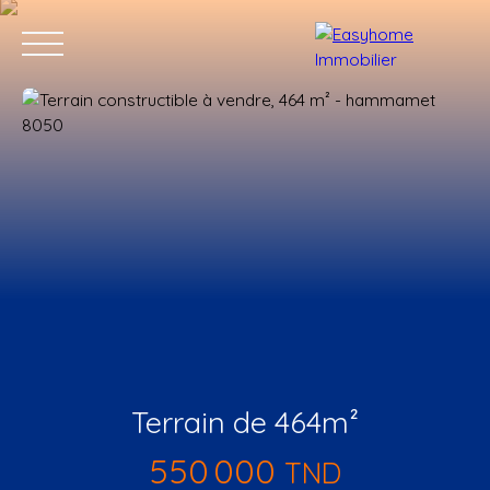
Accueil
Acheter
Programmes Neufs
Location annuelle
Estimation
Terrain de 464m²
550 000
TND