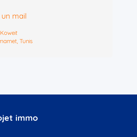
 un mail
Koweit
amet, Tunis
ojet immo