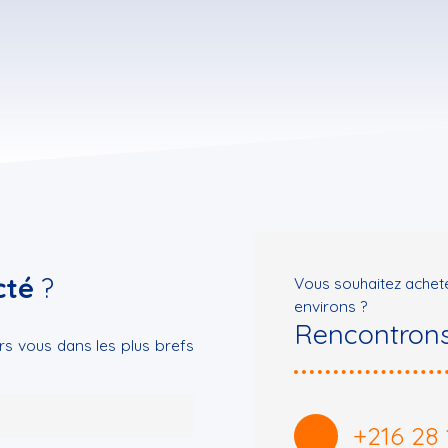
cté
?
Vous souhaitez achet
environs ?
Rencontrons
rs vous dans les plus brefs
+216 28 