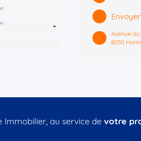
ne
Envoyer
tez
Avenue du 
8050 Hamm
Immobilier, au service de
votre pr