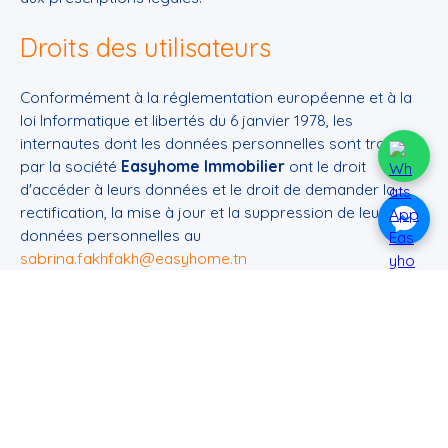
Droits des utilisateurs
Conformément à la réglementation européenne et à la
loi Informatique et libertés du 6 janvier 1978, les
internautes dont les données personnelles sont traitées
par la société
Easyhome Immobilier
ont le droit
d'accéder à leurs données et le droit de demander la
rectification, la mise à jour et la suppression de leurs
données personnelles au
sabrina.fakhfakh@easyhome.tn
Si vous ne souhaitez pas faire l'objet de prospection
commerciale par voie téléphonique, vous pouvez vous
inscrire gratuitement sur la liste d'opposition au
démarchage téléphonique, prévu par l'article L223-1 du
code de la consommation, sur le site Internet
www.bloctel.gouv.fr
ou par courrier adressé à Société
Worldline, Service Bloctel, CS 61311, 41013 BLOIS CEDEX.