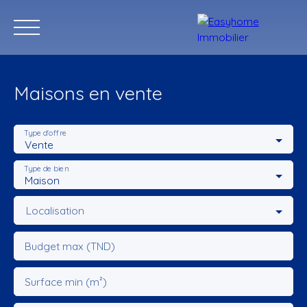
Maisons en vente
Type d'offre
Vente
Accueil
Acheter
Programmes Neufs
Location annuelle
Type de bien
Maison
Estimation
Localisation
Budget max (TND)
Surface min (m²)