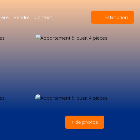
ière
Vendre
Contact
Estimation
+ de photos