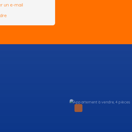
r un e-mail
ndre