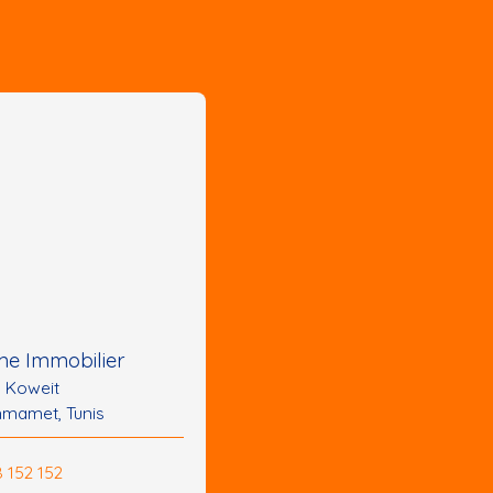
e Immobilier
u Koweit
mamet, Tunis
8 152 152