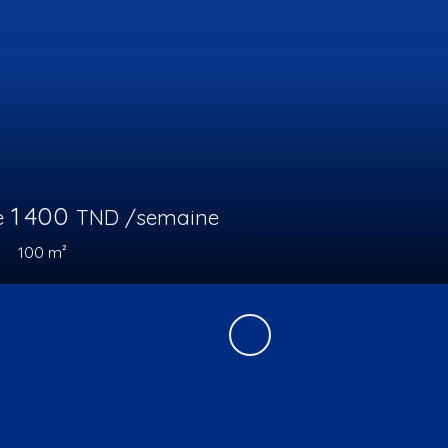
0
TND
197
m²