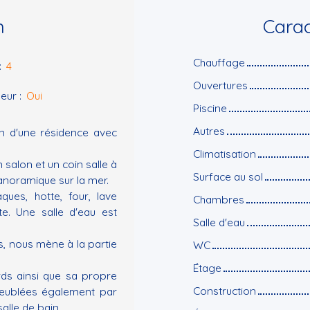
n
Carac
Chauffage
:
4
Ouvertures
eur
:
Oui
Piscine
Autres
n d'une résidence avec
Climatisation
n salon et un coin salle à
Surface au sol
anoramique sur la mer.
ques, hotte, four, lave
Chambres
te. Une salle d'eau est
Salle d'eau
, nous mène à la partie
WC
Étage
rds ainsi que sa propre
Construction
meublées également par
alle de bain.