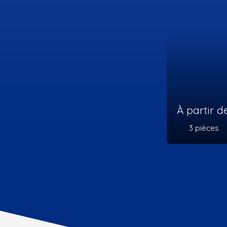
665 00
4
pièces