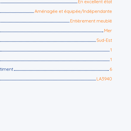
En excellent état
Aménagée et équipée/Indépendante
Entièrement meublé
Mer
Sud-Est
1
1
timent
6
LA3940