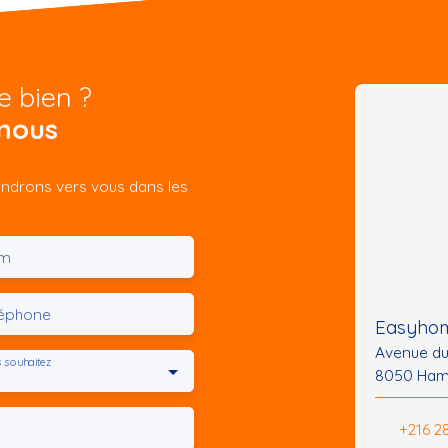
e bien ?
nous
iendrons vers vous dans les
m
léphone
Easyhom
Avenue d
 souhaitez
8050 Ham
+216 2