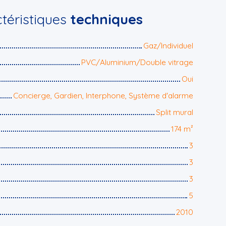
téristiques
techniques
Gaz/Individuel
PVC/Aluminium/Double vitrage
Oui
Concierge, Gardien, Interphone, Système d'alarme
Split mural
174
m²
3
3
3
5
2010