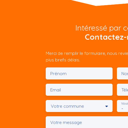
Intéressé par c
Contactez-
Merci de remplir le formulaire, nous rev
plus brefs délais.
Prénom
No
Email
Té
Vous
Votre commune
-
Votre message