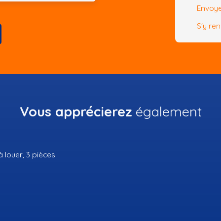
Envoye
S'y re
Vous apprécierez
également