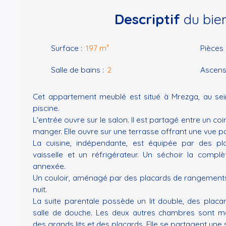
Descriptif
du bie
Surface
:
197
m²
Pièces
Salle de bains
:
2
Ascens
Cet appartement meublé est situé à Mrezga, au sei
piscine.
L'entrée ouvre sur le salon. Il est partagé entre un coi
manger. Elle ouvre sur une terrasse offrant une vue p
La cuisine, indépendante, est équipée par des pla
vaisselle et un réfrigérateur. Un séchoir la complè
annexée.
Un couloir, aménagé par des placards de rangements
nuit.
La suite parentale possède un lit double, des placa
salle de douche. Les deux autres chambres sont 
des grands lits et des placards. Elle se partagent une s