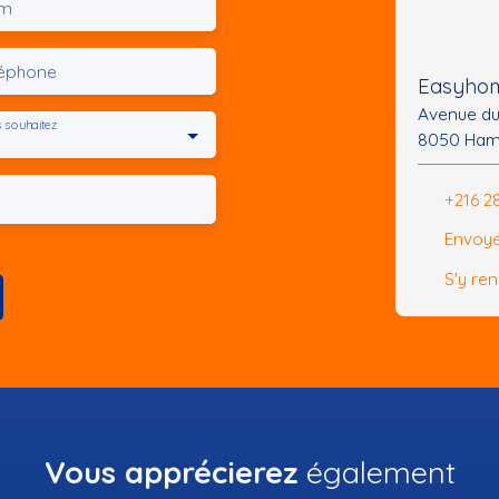
m
léphone
Easyhom
Avenue d
 souhaitez
8050 Ham
+216 2
Envoye
S'y re
Vous apprécierez
également