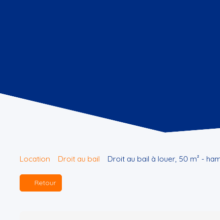
Location
Droit au bail
Droit au bail à louer, 50 m² - 
Retour