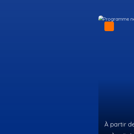
444 000
À partir de
TND
À partir du 3
pièces
hammamet 8050