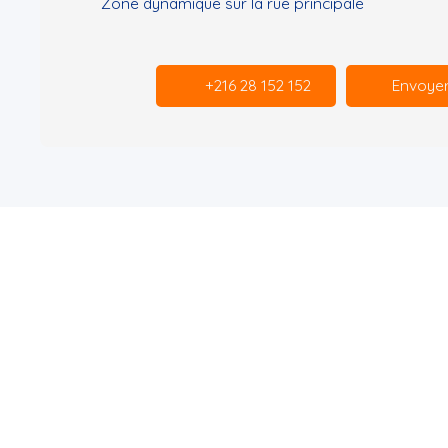
Zone dynamique sur la rue principale
+216 28 152 152
Envoyer