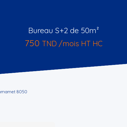
Bureau S+2 de 50m²
750
TND /mois HT HC
hammamet 8050