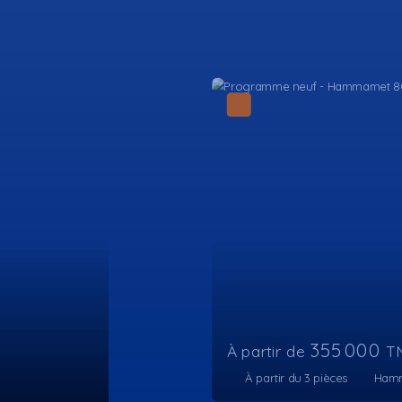
355 000
À partir de
TND
À partir du 3
pièces
Hammamet 8050