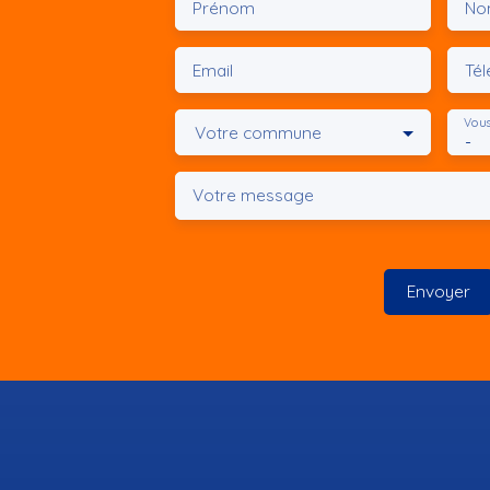
Prénom
No
Email
Té
Vous
Votre commune
-
Votre message
Envoyer