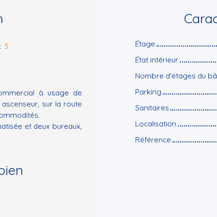
n
Carac
Étage
:
3
État intérieur
Nombre d'étages du bâ
Parking
commercial à usage de
 ascenseur, sur la route
Sanitaires
commodités.
Localisation
imatisée et deux bureaux,
Référence
bien