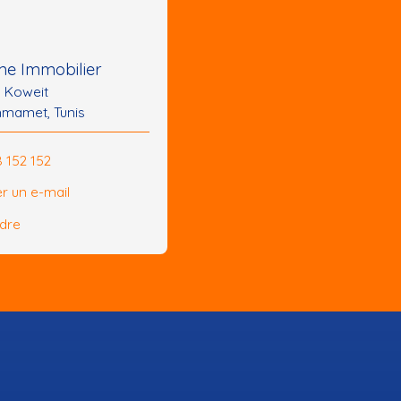
e Immobilier
u Koweit
mamet, Tunis
8 152 152
r un e-mail
ndre