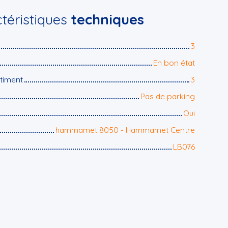
téristiques
techniques
3
En bon état
timent
3
Pas de parking
Oui
hammamet 8050 - Hammamet Centre
LB076