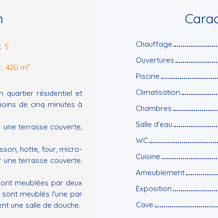
n
Carac
Chauffage
:
5
Ouvertures
:
420
m²
Piscine
Climatisation
 quartier résidentiel et
oins de cinq minutes à
Chambres
Salle d'eau
 une terrasse couverte,
WC
sson, hotte, four, micro-
Cuisine
ur une terrasse couverte.
Ameublement
 sont meublées par deux
Exposition
 sont meublés l'une par
Cave
agent une salle de douche.