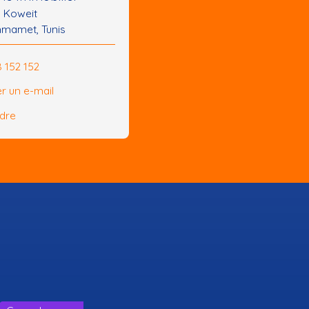
u Koweit
mamet, Tunis
8 152 152
r un e-mail
ndre