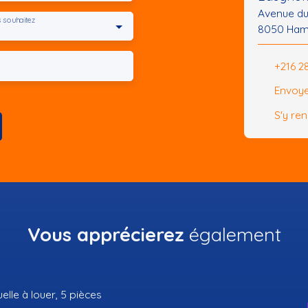
Avenue d
 souhaitez
8050 Ham
+216 2
Envoye
S'y re
Vous apprécierez
également