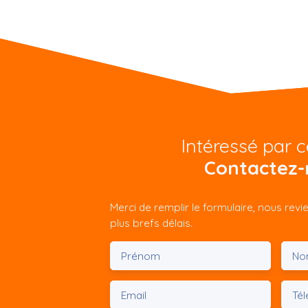
Intéressé par c
Contactez-
Merci de remplir le formulaire, nous rev
plus brefs délais.
Prénom
No
Email
Té