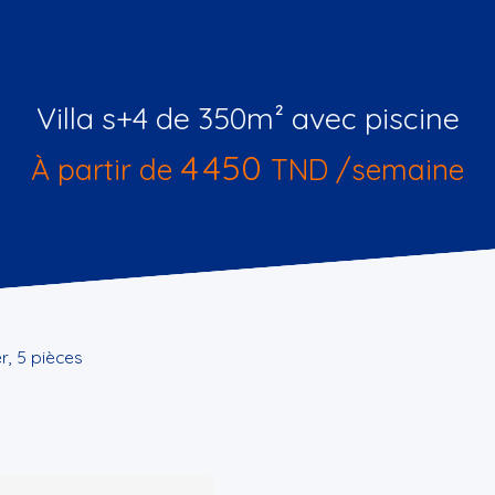
Villa s+4 de 350m² avec piscine
4 450
À partir de
TND /semaine
er, 5 pièces