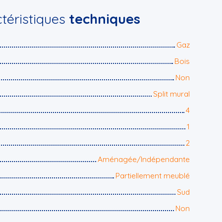
téristiques
techniques
Gaz
Bois
Non
Split mural
4
1
2
Aménagée/Indépendante
Partiellement meublé
Sud
Non