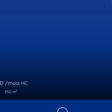
5 750
 de
TND /semaine
s
220
m²
Hammamet 8050