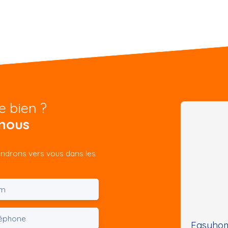
e bien ?
nous
iendrons vers vous dans les
m
léphone
Easyhom