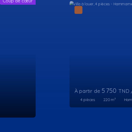
Nous contacter
8
pièces
450
m²