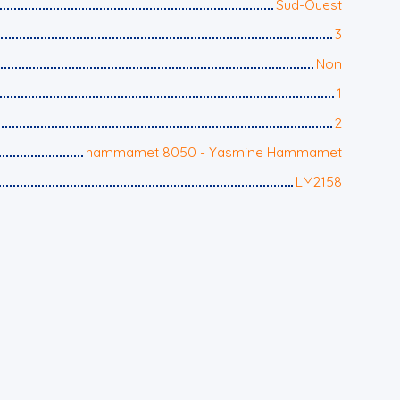
Sud-Ouest
3
Non
1
2
hammamet 8050 - Yasmine Hammamet
LM2158