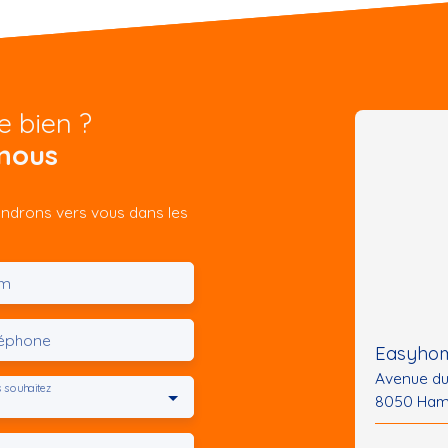
e bien ?
nous
iendrons vers vous dans les
m
léphone
Easyhom
Avenue d
 souhaitez
8050 Ham