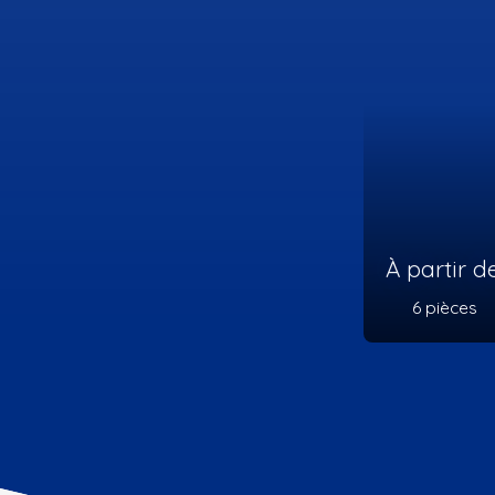
À part
5
piè