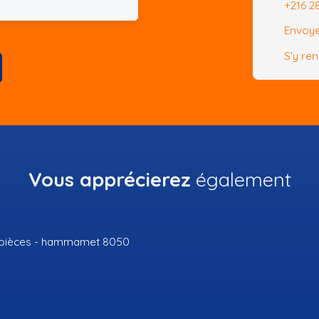
+216 2
Envoye
S'y re
Vous apprécierez
également