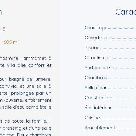
n
Carac
Chauffage
:
5
Ouvertures
:
605
m²
Piscine
Climatisation
de Yasmine Hammamet, à
 villa allie confort et
Surface au sol
Chambres
jour baigné de lumière,
onvivial et une salle à
Salle d'eau
erte, prolongée par un
Construction
emi-ouverte, entièrement
e salle d'eau complète le
État intérieur
Cuisine
 de toute la famille. Il
Ameublement
dressing et d'une salle
n balcon. Deux chambres