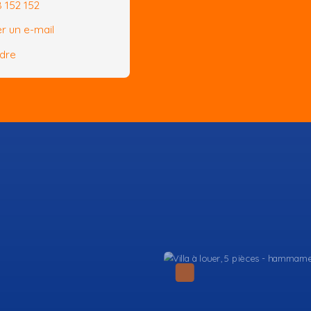
8 152 152
r un e-mail
ndre