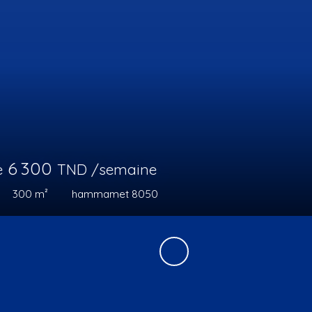
8 000
ir de
TND /semaine
ces
265
m²
hammamet 8050