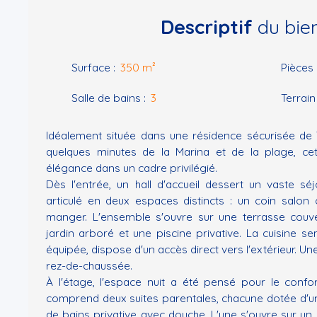
Descriptif
du bie
Surface
:
350
m²
Pièces
Salle de bains
:
3
Terrain
Idéalement située dans une résidence sécurisée 
quelques minutes de la Marina et de la plage, cette
élégance dans un cadre privilégié.
Dès l'entrée, un hall d'accueil dessert un vaste sé
articulé en deux espaces distincts : un coin salon c
manger. L'ensemble s'ouvre sur une terrasse couv
jardin arboré et une piscine privative. La cuisine s
équipée, dispose d'un accès direct vers l'extérieur. Un
rez-de-chaussée.
À l'étage, l'espace nuit a été pensé pour le confort
comprend deux suites parentales, chacune dotée d'un 
de bains privative avec douche. L'une s'ouvre sur u