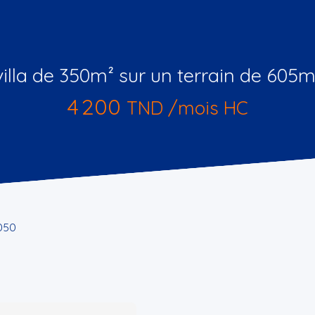
villa de 350m² sur un terrain de 605m
4 200
TND /mois HC
8050