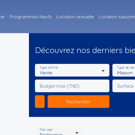
ter
Programmes Neufs
Location annuelle
Location saisonn
Découvrez nos derniers bi
Type d'offre
Type de bie
Vente
Maison
Budget max (TND)
Surface
Rechercher
Trier par
Pertinence