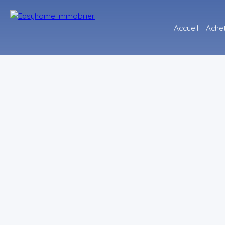
Accueil
Ache
+
−