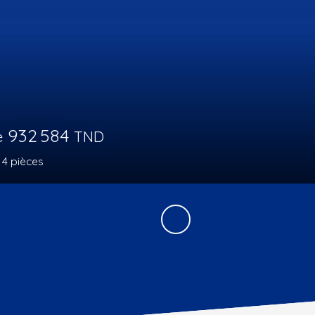
000
TND
ces
130
m²
Hammamet 8050