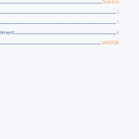
Sud-Est
1
1
timent
4
VA5708