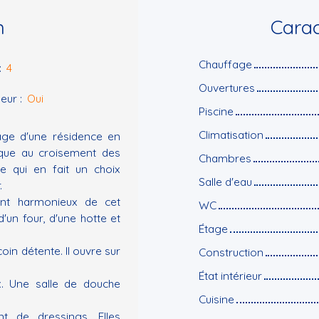
n
Carac
Chauffage
:
4
Ouvertures
eur
:
Oui
Piscine
Climatisation
age d'une résidence en
gique au croisement des
Chambres
ce qui en fait un choix
Salle d'eau
.
ent harmonieux de cet
WC
'un four, d'une hotte et
Étage
coin détente. Il ouvre sur
Construction
État intérieur
x. Une salle de douche
Cuisine
t de dressings. Elles