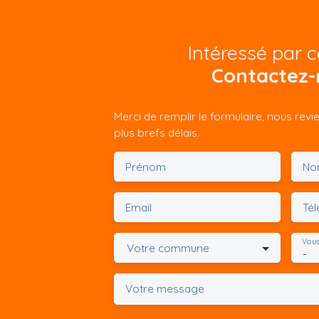
Intéressé par c
Contactez-
Merci de remplir le formulaire, nous rev
plus brefs délais.
Prénom
No
Email
Té
Vous
Votre commune
-
Votre message