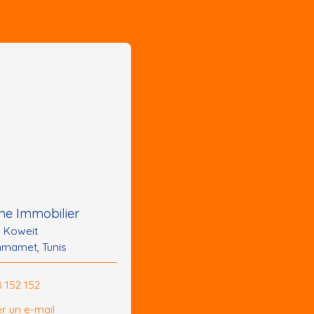
e Immobilier
u Koweit
mamet, Tunis
8 152 152
r un e-mail