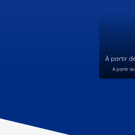
390 
4
piè