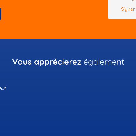
S'y re
Vous apprécierez
également