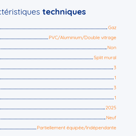
téristiques
techniques
Gaz
PVC/Aluminium/Double vitrage
Non
Split mural
3
1
3
1
2025
Neuf
Partiellement équipée/Indépendante