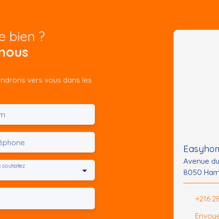
e bien ?
nous
iendrons vers vous dans les
m
léphone
Easyhom
Avenue d
 souhaitez
8050 Ham
+216 2
Envoye