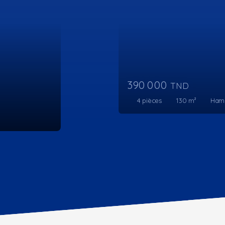
375 000
TND
3
pièces
110
m²