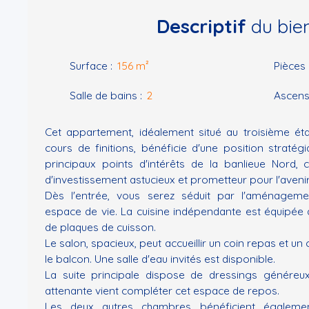
Descriptif
du bie
Surface
:
156
m²
Pièces
Salle de bains
:
2
Ascens
Cet appartement, idéalement situé au troisième ét
cours de finitions, bénéficie d'une position straté
principaux points d'intérêts de la banlieue Nord, 
d'investissement astucieux et prometteur pour l'avenir
Dès l'entrée, vous serez séduit par l'aménagem
espace de vie. La cuisine indépendante est équipée d
de plaques de cuisson.
Le salon, spacieux, peut accueillir un coin repas et un 
le balcon. Une salle d'eau invités est disponible.
La suite principale dispose de dressings généreu
attenante vient compléter cet espace de repos.
Les deux autres chambres bénéficient égalemen