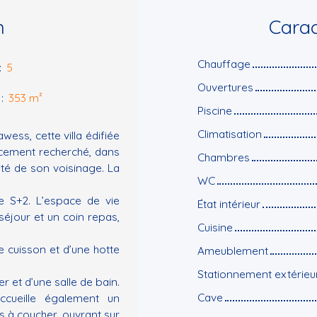
n
Carac
Chauffage
:
5
Ouvertures
:
353
m²
Piscine
Climatisation
ess, cette villa édifiée
acement recherché, dans
Chambres
ité de son voisinage. La
WC
e S+2. L’espace de vie
État intérieur
éjour et un coin repas,
Cuisine
e cuisson et d’une hotte
Ameublement
Stationnement extérieu
 et d’une salle de bain.
Cave
ccueille également un
 à coucher, ouvrant sur