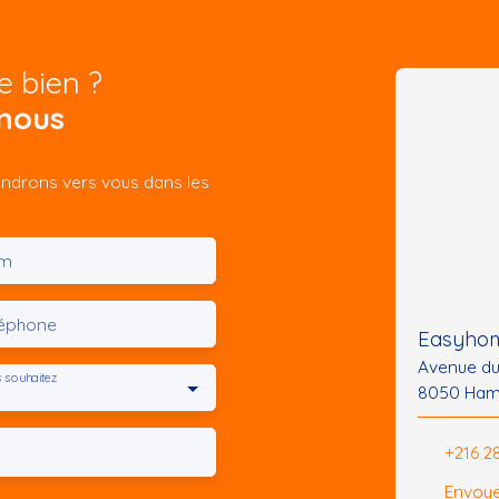
e bien ?
nous
iendrons vers vous dans les
m
léphone
Easyhom
Avenue d
 souhaitez
8050 Ham
+216 2
Envoye