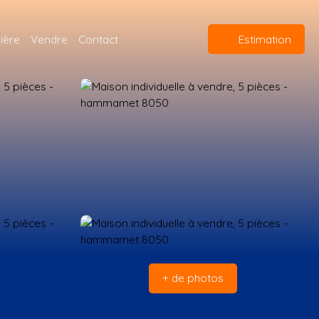
ière
Vendre
Contact
Estimation
+ de photos