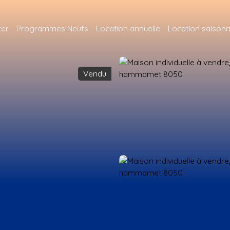
ter
Programmes Neufs
Location annuelle
Location saisonn
Vendu