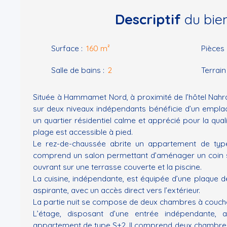
Descriptif
du bie
Surface
:
160
m²
Pièces
Salle de bains
:
2
Terrain
Située à Hammamet Nord, à proximité de l’hôtel Nahraw
sur deux niveaux indépendants bénéficie d’un empl
un quartier résidentiel calme et apprécié pour la qual
plage est accessible à pied.
Le rez-de-chaussée abrite un appartement de typ
comprend un salon permettant d’aménager un coin s
ouvrant sur une terrasse couverte et la piscine.
La cuisine, indépendante, est équipée d’une plaque d
aspirante, avec un accès direct vers l’extérieur.
La partie nuit se compose de deux chambres à coucher
L’étage, disposant d’une entrée indépendante, a
appartement de type S+2. Il comprend deux chambres