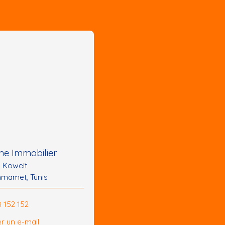
e Immobilier
u Koweit
mamet, Tunis
8 152 152
r un e-mail