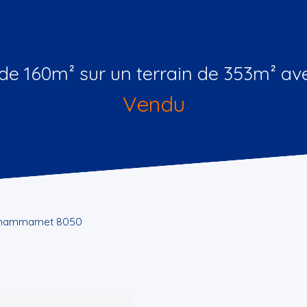
 de 160m² sur un terrain de 353m² av
Vendu
s - hammamet 8050