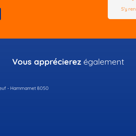
S'y re
Vous apprécierez
également