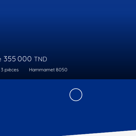
 contacter
èces
242
m²
hammamet 8050