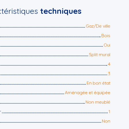
téristiques
techniques
Gaz/De ville
Bois
Oui
Split mural
4
3
En bon état
Aménagée et équipée
Non meublé
r
1
Non