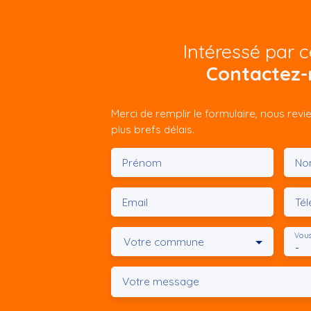
Intéressé par c
Contactez-
Merci de remplir le formulaire, nous rev
plus brefs délais.
Prénom
No
Email
Té
Vous
Votre commune
-
Votre message