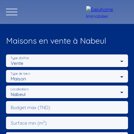
Maisons en vente à Nabeul
Type d'offre
Vente
Accueil
Acheter
Programmes Neufs
Location annuelle
Type de bien
Maison
Localisation
Estimation
Nabeul
Budget max (TND)
Surface min (m²)