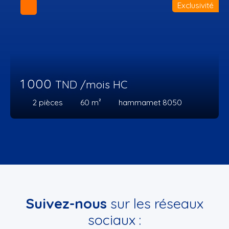
Exclusivité
1 000
TND /mois HC
2
pièces
60
m²
hammamet 8050
Suivez-nous
sur les réseaux
sociaux :